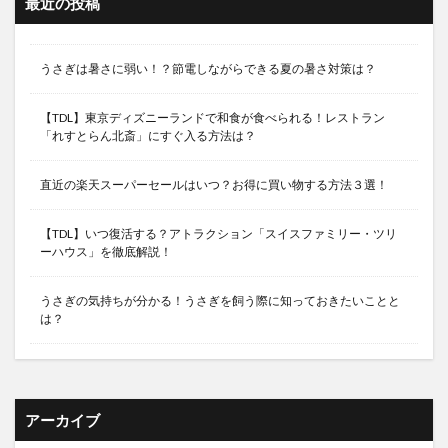
最近の投稿
うさぎは暑さに弱い！？節電しながらできる夏の暑さ対策は？
【TDL】東京ディズニーランドで和食が食べられる！レストラン
「れすとらん北斎」にすぐ入る方法は？
直近の楽天スーパーセールはいつ？お得に買い物する方法３選！
【TDL】いつ復活する？アトラクション「スイスファミリー・ツリ
ーハウス」を徹底解説！
うさぎの気持ちが分かる！うさぎを飼う際に知っておきたいことと
は？
アーカイブ