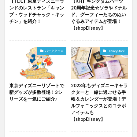
【TDL】東京ディズニーラ
【KH】キングダムハーツ
ンドのレストラン「キャン
20周年記念☆ソラやドナル
プ・ウッドチャック・キッ
ド、グーフィーたちのぬい
チン」を紹介！
ぐるみアイテムが登場！
【shopDisney】
パークグッズ
DisneyStore
東京ディズニーリゾートで
2023年もディズニーキャラ
新グッズが多数登場！3シ
クターと一緒に過ごせる手
リーズを一気にご紹介♪
帳＆カレンダーが登場！デ
ルフォニックスとのコラボ
アイテムも
【shopDisney】