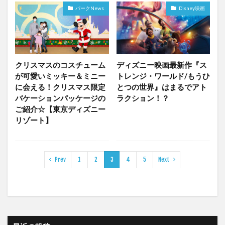
パークNews
Disney映画
クリスマスのコスチューム
ディズニー映画最新作『ス
が可愛いミッキー＆ミニー
トレンジ・ワールド/もうひ
に会える！クリスマス限定
とつの世界』はまるでアト
バケーションパッケージの
ラクション！？
ご紹介☆【東京ディズニー
リゾート】
Prev
1
2
3
4
5
Next