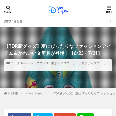
お問い合わせ
【TDR新グッズ】夏にぴったりなファッションアイ
テム＆かわいい文房具が登場！【6/23・7/21】
パークNews
,
パークグッズ
,
東京ディズニーシー
,
東京ディズニーラ
ンド
パークNews
【TDR新グッズ】夏にぴったりなファッションア
HOME