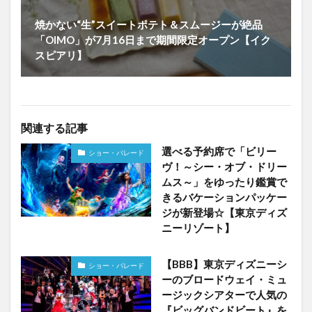
焼かない“生”スイートポテト＆スムージーが絶品
「OIMO」が7月16日まで期間限定オープン【イク
スピアリ】
関連する記事
選べる予約席で「ビリー
ショー・パレード
ヴ！～シー・オブ・ドリー
ムス～」をゆったり鑑賞で
きるバケーションパッケー
ジが新登場☆【東京ディズ
ニーリゾート】
【BBB】東京ディズニーシ
ショー・パレード
ーのブロードウェイ・ミュ
ージックシアターで人気の
『ビッグバンドビート』を