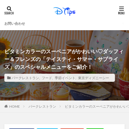
お問い合わせ
ビタミンカラーのスーベニアがかわいい♡ダッフィ
ー＆フレンズの「テイスティ・サマー・サプライ
ズ」のスペシャルメニューをご紹介！
パークレストラン
,
フード
,
季節イベント
,
東京ディズニーシー
パークレストラン
ビタミンカラーのスーベニアがかわいい
HOME