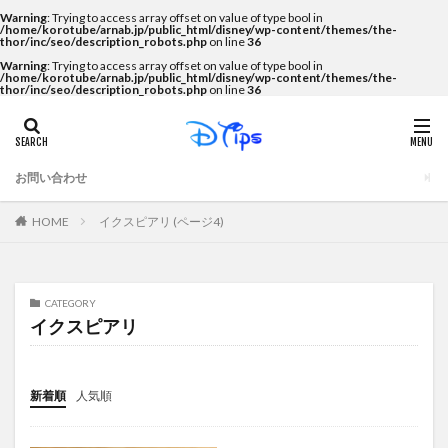
Warning
: Trying to access array offset on value of type bool in
/home/korotube/arnab.jp/public_html/disney/wp-content/themes/the-
thor/inc/seo/description_robots.php
on line
36
Warning
: Trying to access array offset on value of type bool in
/home/korotube/arnab.jp/public_html/disney/wp-content/themes/the-
thor/inc/seo/description_robots.php
on line
36
お問い合わせ
イクスピアリ (ページ4)
HOME
CATEGORY
イクスピアリ
新着順
人気順