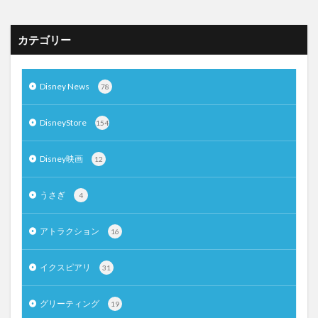
カテゴリー
Disney News
78
DisneyStore
154
Disney映画
12
うさぎ
4
アトラクション
16
イクスピアリ
31
グリーティング
19